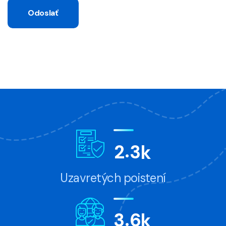
Odoslať
.
2
3
k
Uzavretých poistení
.
3
6
k