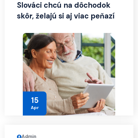
Slováci chcú na dôchodok
skôr, želajú si aj viac peňazí
15
Apr
Admin