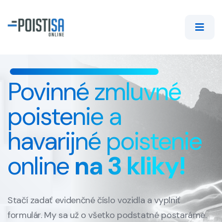
Povinné zmluvné
poistenie a
havarijné poistenie
online
na 3 kliky!
Stačí zadať evidenčné číslo vozidla a vyplniť
formulár.
My sa už o všetko podstatné postaráme.