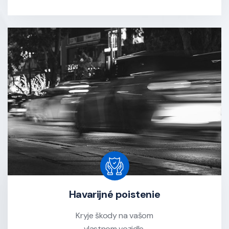
Havarijné poistenie
Kryje škody na vašom
vlastnom vozidle.