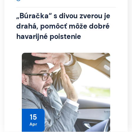
„Búračka“ s divou zverou je
drahá, pomôcť môže dobré
havarijné poistenie
15
Apr