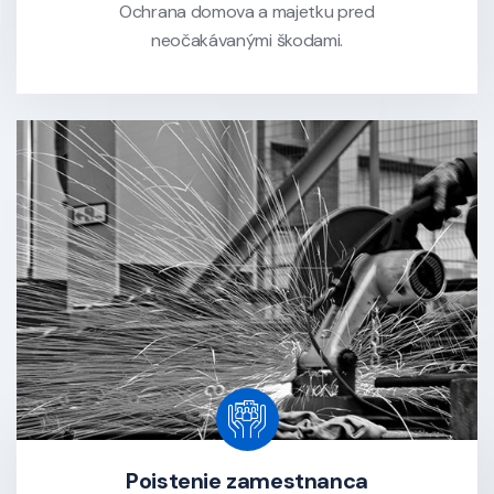
Ochrana domova a majetku pred
neočakávanými škodami.
Poistenie zamestnanca